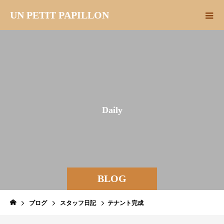
UN PETIT PAPILLON
D
a
i
l
y
BLOG
ブログ
スタッフ日記
テナント完成