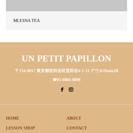
MLESNA TEA
UN PETIT PAPILLON
〒154-0017 東京都世田谷区世田谷4-1-13 アウルShoin2B
☎︎03-6804-0898
HOME
ABOUT
LESSON SHOP
CONTACT