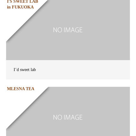
I'S SWEET LAB
in FUKUOKA
I’d sweet lab
MLESNA TEA